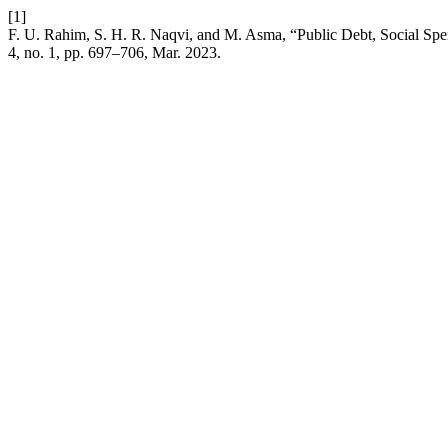
[1]
F. U. Rahim, S. H. R. Naqvi, and M. Asma, “Public Debt, Social S
4, no. 1, pp. 697–706, Mar. 2023.